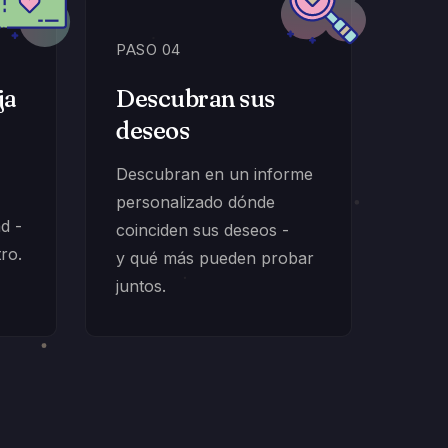
PASO 04
ja
Descubran sus
deseos
Descubran en un informe
personalizado dónde
ad -
coinciden sus deseos -
tro.
y qué más pueden probar
juntos.