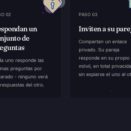
SO 02
PASO 03
spondan un
Inviten a su pare
njunto de
Compartan un enlace
eguntas
privado. Su pareja
responde en su propio
a uno responde las
móvil, en total privacid
mas preguntas por
sin espiarse el uno al o
arado - ninguno verá
 respuestas del otro.