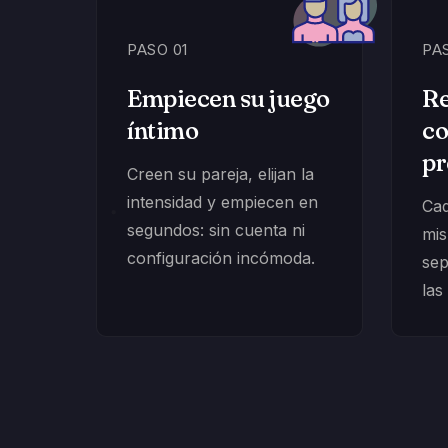
PASO 01
PA
Empiecen su juego
Re
íntimo
co
pr
Creen su pareja, elijan la
intensidad y empiecen en
Cad
segundos: sin cuenta ni
mis
configuración incómoda.
sep
las