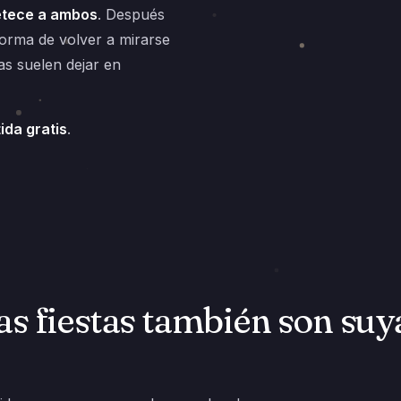
petece a ambos
. Después
forma de volver a mirarse
tas suelen dejar en
ida gratis
.
as fiestas también son suy