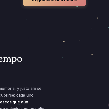
tiempo
emoria, y justo ahí se
cubrirse: cada uno
deseos que aún
on a decirse en voz alta.