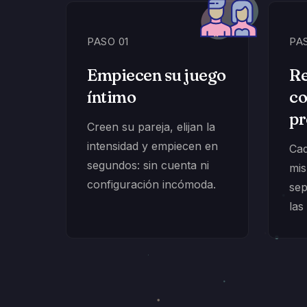
PASO 01
PA
Empiecen su juego
Re
íntimo
co
pr
Creen su pareja, elijan la
intensidad y empiecen en
Cad
segundos: sin cuenta ni
mis
configuración incómoda.
sep
las