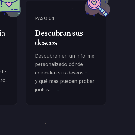
PASO 04
ja
Descubran sus
deseos
Descubran en un informe
personalizado dónde
ad -
coinciden sus deseos -
tro.
y qué más pueden probar
juntos.