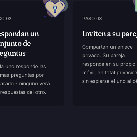
SO 02
PASO 03
spondan un
Inviten a su pare
njunto de
Compartan un enlace
eguntas
privado. Su pareja
responde en su propio
a uno responde las
móvil, en total privacid
mas preguntas por
sin espiarse el uno al o
arado - ninguno verá
 respuestas del otro.