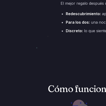
El mejor regalo después 
Redescubrimiento:
ap
Para los dos:
una noch
Discreto:
lo que sient
Cómo funciona 