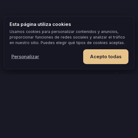
Esta página utiliza cookies
Usamos cookies para personalizar contenidos y anuncios,
proporcionar funciones de redes sociales y analizar el tráfico
en nuestro sitio. Puedes elegir qué tipos de cookies aceptas.
Personalizar
Acepto todas
IDEAS Y OCASIONES POPULARES
El juego que revela lo que ambos desean
¿Qué tan compatibles son, dentro y fuera de la cama?
Más allá del juego de mesa de siempre
Una noche rara solo para los dos