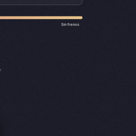
Sin frenos
r