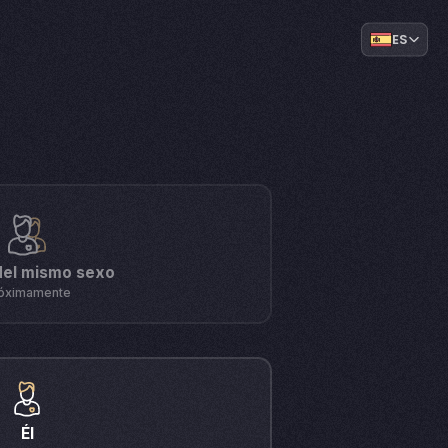
ES
del mismo sexo
óximamente
Él