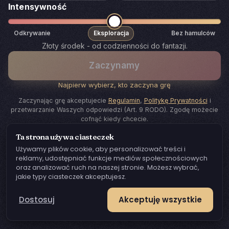
Intensywność
Odkrywanie
Eksploracja
Bez hamulców
Złoty środek - od codzienności do fantazji.
Zaczynamy
Najpierw wybierz, kto zaczyna grę
Zaczynając grę akceptujecie
Regulamin
,
Politykę Prywatności
i
przetwarzanie Waszych odpowiedzi (Art. 9 RODO). Zgodę możecie
cofnąć kiedy chcecie.
Ta strona używa ciasteczek
Używamy plików cookie, aby personalizować treści i
reklamy, udostępniać funkcje mediów społecznościowych
oraz analizować ruch na naszej stronie. Możesz wybrać,
jakie typy ciasteczek akceptujesz.
Dostosuj
Akceptuję wszystkie