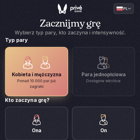
PL
Zacznijmy grę
Wybierz typ pary, kto zaczyna i intensywność.
Typ pary
Kobieta i mężczyzna
Para jednopłciowa
Ponad 10 000 par już
Dostępne wkrótce
zagrało
Kto zaczyna grę?
Ona
On