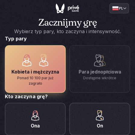
PL
Zacznijmy grę
Wybierz typ pary, kto zaczyna i intensywność.
Typ pary
Kobieta i mężczyzna
Para jednopłciowa
Ponad 10 100 par już
Dostępne wkrótce
zagrało
Kto zaczyna grę?
Ona
On