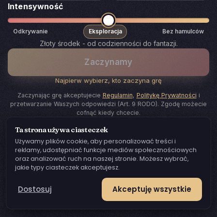
Intensywność
Odkrywanie
Eksploracja
Bez hamulców
Złoty środek - od codzienności do fantazji.
Zaczynamy
Najpierw wybierz, kto zaczyna grę
Zaczynając grę akceptujecie
Regulamin
,
Politykę Prywatności
i
przetwarzanie Waszych odpowiedzi (Art. 9 RODO). Zgodę możecie
cofnąć kiedy chcecie.
Ta strona używa ciasteczek
Używamy plików cookie, aby personalizować treści i
reklamy, udostępniać funkcje mediów społecznościowych
oraz analizować ruch na naszej stronie. Możesz wybrać,
jakie typy ciasteczek akceptujesz.
Dostosuj
Akceptuję wszystkie