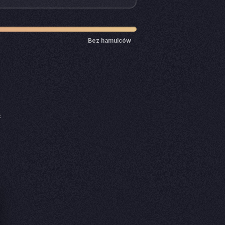
Bez hamulców
ć