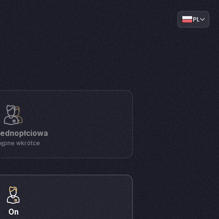
PL
jednopłciowa
ępne wkrótce
On