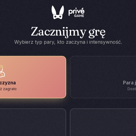
Zacznijmy grę
Wybierz typ pary, kto zaczyna i intensywność.
żczyzna
Para 
ż zagrało
Dost