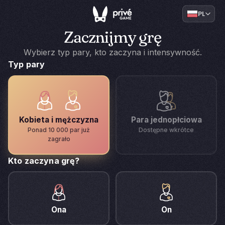
PL
Zacznijmy grę
Wybierz typ pary, kto zaczyna i intensywność.
Typ pary
Kobieta i mężczyzna
Para jednopłciowa
Ponad 10 000 par już
Dostępne wkrótce
zagrało
Kto zaczyna grę?
Ona
On