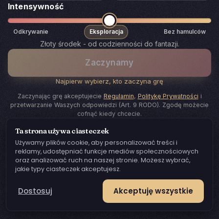
Intensywność
Odkrywanie
Eksploracja
Bez hamulców
Złoty środek - od codzienności do fantazji.
Zaczynamy
Najpierw wybierz, kto zaczyna grę
Zaczynając grę akceptujecie
Regulamin
,
Politykę Prywatności
i
przetwarzanie Waszych odpowiedzi (Art. 9 RODO). Zgodę możecie
cofnąć kiedy chcecie.
Ta strona używa ciasteczek
Używamy plików cookie, aby personalizować treści i
reklamy, udostępniać funkcje mediów społecznościowych
oraz analizować ruch na naszej stronie. Możesz wybrać,
jakie typy ciasteczek akceptujesz.
Dostosuj
Akceptuję wszystkie