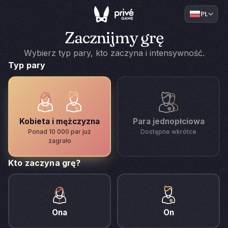
PL
Zacznijmy grę
Wybierz typ pary, kto zaczyna i intensywność.
Typ pary
Kobieta i mężczyzna
Para jednopłciowa
Ponad 10 000 par już
Dostępne wkrótce
zagrało
Kto zaczyna grę?
Ona
On