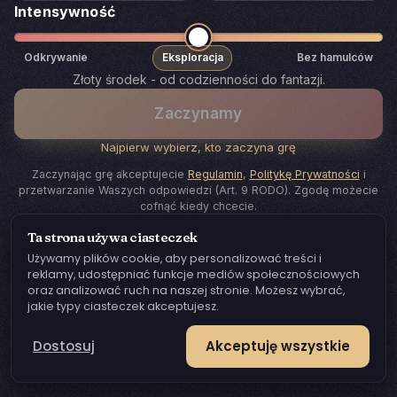
Intensywność
Odkrywanie
Eksploracja
Bez hamulców
Złoty środek - od codzienności do fantazji.
Zaczynamy
Najpierw wybierz, kto zaczyna grę
Zaczynając grę akceptujecie
Regulamin
,
Politykę Prywatności
i
przetwarzanie Waszych odpowiedzi (Art. 9 RODO). Zgodę możecie
cofnąć kiedy chcecie.
Ta strona używa ciasteczek
Używamy plików cookie, aby personalizować treści i
reklamy, udostępniać funkcje mediów społecznościowych
oraz analizować ruch na naszej stronie. Możesz wybrać,
jakie typy ciasteczek akceptujesz.
Dostosuj
Akceptuję wszystkie