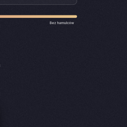
Bez hamulców
ć