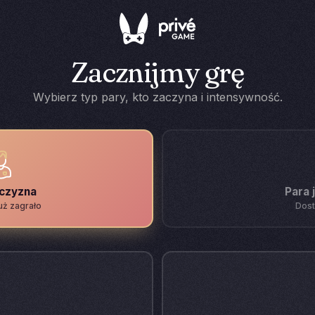
Zacznijmy grę
Wybierz typ pary, kto zaczyna i intensywność.
żczyzna
Para 
uż zagrało
Dost