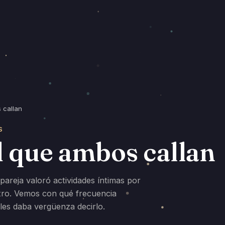
 callan
S
d que ambos callan
areja valoró actividades íntimas por
otro. Vemos con qué frecuencia
les daba vergüenza decirlo.