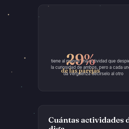
29%
tiene al menos una actividad que despi
la curiosidad de ambos, pero a cada un
de las parejas
da vergüenza decírselo al otro
Cuántas actividades 
diga