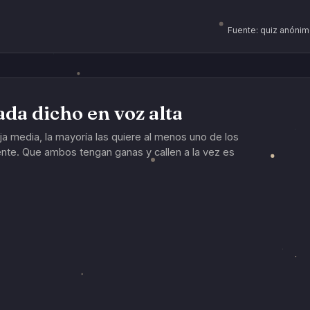
Fuente: quiz anónim
da dicho en voz alta
ja media, la mayoría las quiere al menos uno de los
te. Que ambos tengan ganas y callen a la vez es