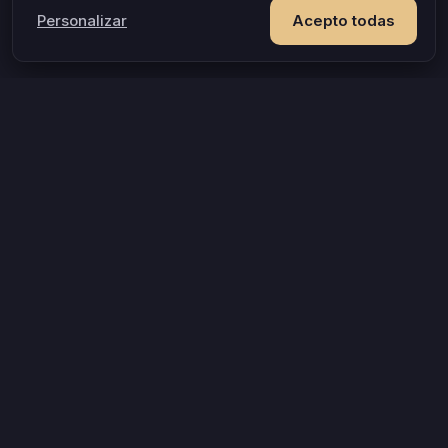
Personalizar
Acepto todas
IDEAS Y OCASIONES POPULARES
El juego que revela lo que ambos desean
¿Qué tan compatibles son, dentro y fuera de la cama?
Más allá del juego de mesa de siempre
Tienen la noche para ustedes. Aprovéchenla
La rutina se coló. Aquí está la salida
Una cita en casa que no es otra serie más
Las parejas que se siguen sorprendiendo duran más
Un aniversario que no acaba en la cena
© 2026 Privé · Juego para parejas
Equipo
Cómo funciona el emparejamiento
Política de Privacidad