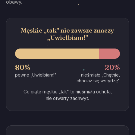
obawy.
Męskie „tak" nie zawsze znaczy
„Uwielbiam!"
80%
20%
pewne „Uwielbiam!"
nieśmiałe „Chętnie,
chociaż się wstydzę"
Co piąte męskie „tak" to nieśmiała ochota,
nie otwarty zachwyt.