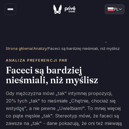
PL
Strona główna
/
Analizy
/
Faceci są bardziej nieśmiali, niż myślisz
ANALIZA PREFERENCJI PAR
Faceci są bardziej
nieśmiali, niż myślisz
Gdy mężczyzna mówi „tak" intymnej propozycji,
20% tych „tak" to nieśmiałe „Chętnie, chociaż się
wstydzę", a nie pewne „Uwielbiam!". To mniej więcej
co piąte męskie „tak". Stereotyp mówi, że faceci są
zawsze na „tak" - dane pokazują, że oni też miewają