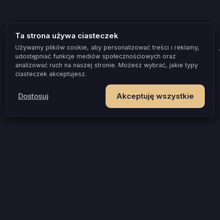
Ta strona używa ciasteczek
Używamy plików cookie, aby personalizować treści i reklamy,
udostępniać funkcje mediów społecznościowych oraz
analizować ruch na naszej stronie. Możesz wybrać, jakie typy
ciasteczek akceptujesz.
Dostosuj
Akceptuję wszystkie
POPULARNE OKAZJE I POMYSŁY
Gra dla par, która naprawdę zbliża
Test zgodności dla par
Gra erotyczna dla par
Prezent dla żony, który ożywia małżeństwo
Dzień Mężczyzny — prezent z pomysłem