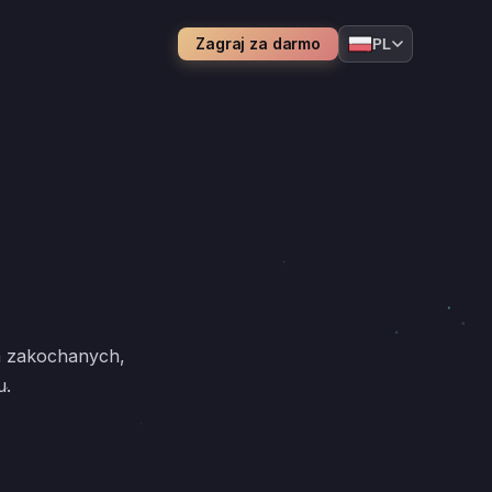
Zagraj za darmo
PL
la zakochanych,
u.