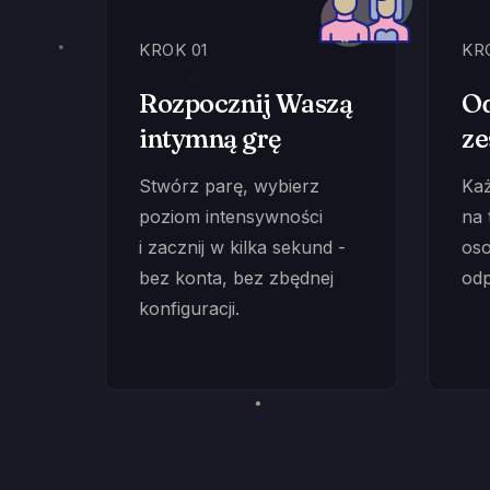
KROK 01
KR
Rozpocznij Waszą
Od
intymną grę
ze
Stwórz parę, wybierz
Ka
poziom intensywności
na 
i zacznij w kilka sekund -
oso
bez konta, bez zbędnej
odp
konfiguracji.