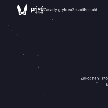
Zasady gry
Idea
Zespół
Kontakt
Zakochani, któ
k