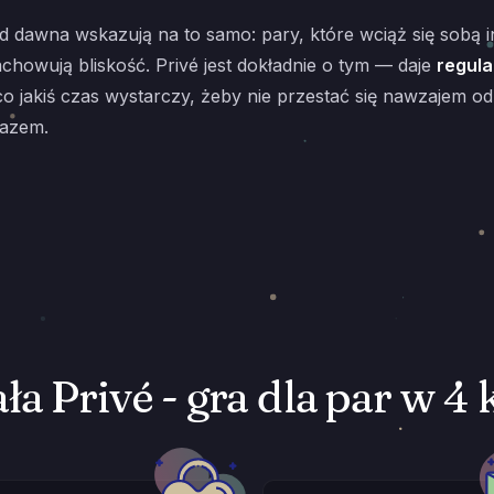
 dawna wskazują na to samo: pary, które wciąż się sobą in
chowują bliskość. Privé jest dokładnie o tym — daje
regula
 co jakiś czas wystarczy, żeby nie przestać się nawzajem o
razem.
ała Privé - gra dla par w 4