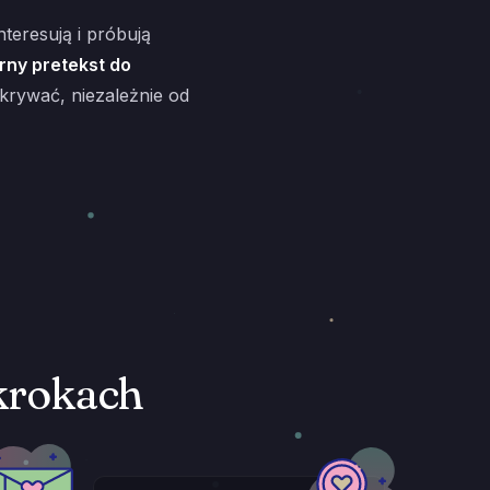
teresują i próbują
rny pretekst do
dkrywać, niezależnie od
 krokach