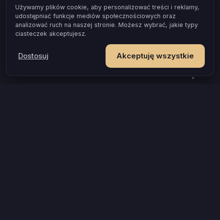
Używamy plików cookie, aby personalizować treści i reklamy,
udostępniać funkcje mediów społecznościowych oraz
analizować ruch na naszej stronie. Możesz wybrać, jakie typy
ciasteczek akceptujesz.
Dostosuj
Akceptuję wszystkie
POPULARNE OKAZJE I POMYSŁY
Gra dla par, która naprawdę zbliża
Test zgodności dla par
Gra erotyczna dla par
Prezent na rocznicę, który zostaje w pamięci
Gra dla zakochanych
Gra dla młodej pary
Wieczór tylko dla Was, gdy jesteście rodzicami
Pomysły do łóżka dla par