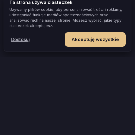
Ta strona używa ciasteczek
Używamy plików cookie, aby personalizować treści i reklamy,
udostępniać funkcje mediów społecznościowych oraz
analizować ruch na naszej stronie. Możesz wybrać, jakie typy
ciasteczek akceptujesz.
Dostosuj
Akceptuję wszystkie
POPULARNE OKAZJE I POMYSŁY
Gra dla par, która naprawdę zbliża
Test zgodności dla par
Gra erotyczna dla par
Jak przełamać wstyd w łóżku
Prezent na rocznicę, który zostaje w pamięci
Gra dla zakochanych
Gra dla młodej pary
Wieczór tylko dla Was, gdy jesteście rodzicami