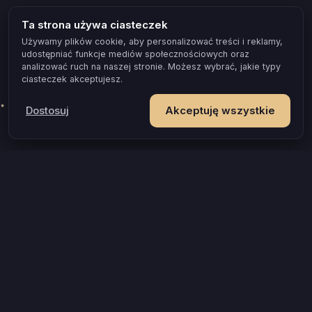
Ta strona używa ciasteczek
Używamy plików cookie, aby personalizować treści i reklamy,
udostępniać funkcje mediów społecznościowych oraz
analizować ruch na naszej stronie. Możesz wybrać, jakie typy
ciasteczek akceptujesz.
Dostosuj
Akceptuję wszystkie
POPULARNE OKAZJE I POMYSŁY
Gra dla par, która naprawdę zbliża
Test zgodności dla par
Gra erotyczna dla par
Jak przełamać wstyd w łóżku
Prezent na rocznicę, który zostaje w pamięci
Gra dla zakochanych
Gra dla młodej pary
Wieczór tylko dla Was, gdy jesteście rodzicami