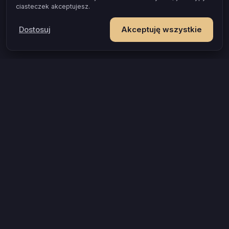
ciasteczek akceptujesz.
Dostosuj
Akceptuję wszystkie
POPULARNE OKAZJE I POMYSŁY
Gra dla par, która naprawdę zbliża
Test zgodności dla par
Gra erotyczna dla par
Jak przełamać wstyd w łóżku
Prezent na rocznicę, który zostaje w pamięci
Gra dla zakochanych
Gra dla młodej pary
Wieczór tylko dla Was, gdy jesteście rodzicami
© 2026 Privé · Gra dla par
Zespół
Jak działa dopasowanie
Polityka Prywatności
Regulamin
Kontakt
Dane
Blog
Mapa strony