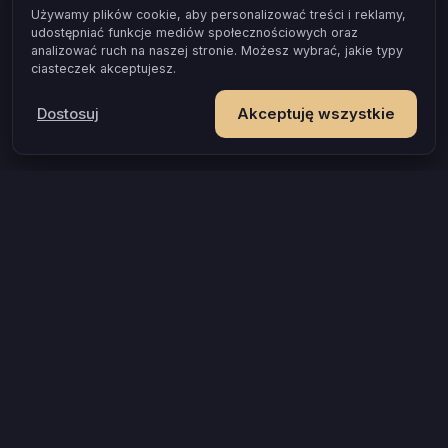
Używamy plików cookie, aby personalizować treści i reklamy,
udostępniać funkcje mediów społecznościowych oraz
analizować ruch na naszej stronie. Możesz wybrać, jakie typy
ciasteczek akceptujesz.
Dostosuj
Akceptuję wszystkie
POPULARNE OKAZJE I POMYSŁY
Gra dla par, która naprawdę zbliża
Test zgodności dla par
Gra erotyczna dla par
Jak przełamać wstyd w łóżku
Prezent na rocznicę, który zostaje w pamięci
Gra dla zakochanych
Gra dla młodej pary
Wieczór tylko dla Was, gdy jesteście rodzicami