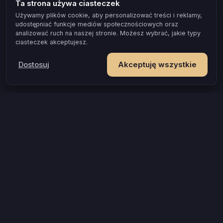
Ta strona używa ciasteczek
Używamy plików cookie, aby personalizować treści i reklamy,
udostępniać funkcje mediów społecznościowych oraz
analizować ruch na naszej stronie. Możesz wybrać, jakie typy
ciasteczek akceptujesz.
Dostosuj
Akceptuję wszystkie
POPULARNE OKAZJE I POMYSŁY
Gra dla par, która naprawdę zbliża
Test zgodności dla par
Gra erotyczna dla par
Jak przełamać wstyd w łóżku
Prezent na rocznicę, który zostaje w pamięci
Gra dla zakochanych
Gra dla młodej pary
Wieczór tylko dla Was, gdy jesteście rodzicami