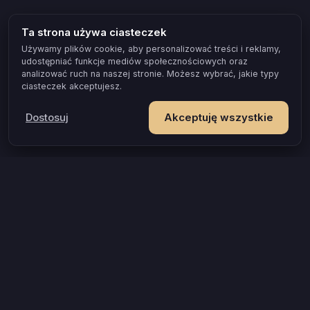
Ta strona używa ciasteczek
Używamy plików cookie, aby personalizować treści i reklamy,
udostępniać funkcje mediów społecznościowych oraz
analizować ruch na naszej stronie. Możesz wybrać, jakie typy
ciasteczek akceptujesz.
Dostosuj
Akceptuję wszystkie
POPULARNE OKAZJE I POMYSŁY
Gra dla par, która naprawdę zbliża
Test zgodności dla par
Gra erotyczna dla par
Prezent na rocznicę, który zostaje w pamięci
Gra dla zakochanych
Gra dla młodej pary
Wieczór tylko dla Was, gdy jesteście rodzicami