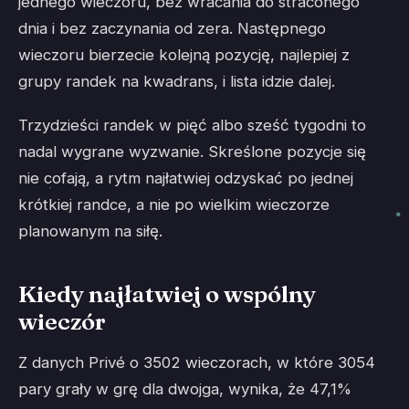
jednego wieczoru, bez wracania do straconego
dnia i bez zaczynania od zera. Następnego
wieczoru bierzecie kolejną pozycję, najlepiej z
grupy randek na kwadrans, i lista idzie dalej.
Trzydzieści randek w pięć albo sześć tygodni to
nadal wygrane wyzwanie. Skreślone pozycje się
nie cofają, a rytm najłatwiej odzyskać po jednej
krótkiej randce, a nie po wielkim wieczorze
planowanym na siłę.
Kiedy najłatwiej o wspólny
wieczór
Z danych Privé o 3502 wieczorach, w które 3054
pary grały w grę dla dwojga, wynika, że 47,1%