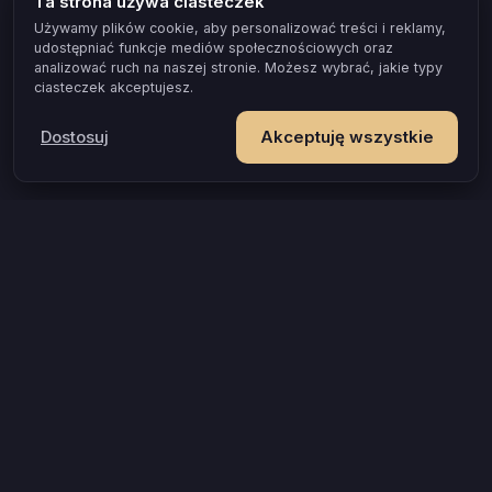
Ta strona używa ciasteczek
Używamy plików cookie, aby personalizować treści i reklamy,
udostępniać funkcje mediów społecznościowych oraz
analizować ruch na naszej stronie. Możesz wybrać, jakie typy
ciasteczek akceptujesz.
Dostosuj
Akceptuję wszystkie
POPULARNE OKAZJE I POMYSŁY
Gra dla par, która naprawdę zbliża
Test zgodności dla par
Gra erotyczna dla par
Jak przełamać wstyd w łóżku
Prezent na rocznicę, który zostaje w pamięci
Gra dla zakochanych
Gra dla młodej pary
Wieczór tylko dla Was, gdy jesteście rodzicami